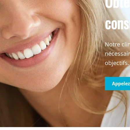
Obte
cons
Notre cli
nécessair
objectifs.
Appele