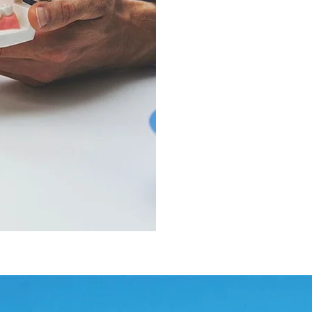
Expertise
Notre travail porte p
Confection et rép
implants
Chirurgien dentist
Chirurgien dentist