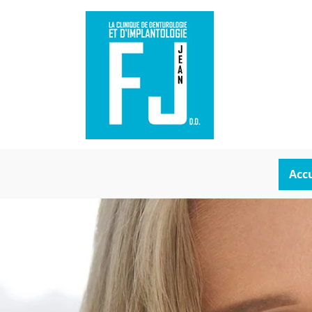
Franço
Dent
Franci
Dent
Accu