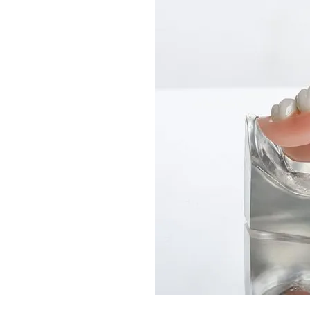
e confection de prothèse
les dents, avec ou sans
rothèse immédiate sur
 approche globale, voire
n clinique.