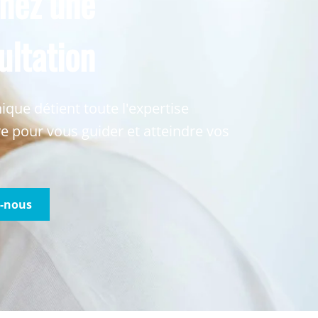
nez une
ultation
nique détient toute l'expertise
e pour vous guider et atteindre vos
z-nous