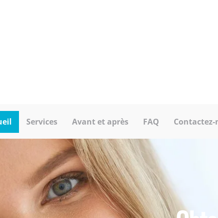
Dr Maher Kamaneh
is Jean, d.d.
Chirurgien dentiste
urologiste
Dr Jasmin Rouleau Gagnon
s Jean, d.d.
Chirurgien dentiste
urologiste
Dr Éric St-Germain
Chirurgien buccal et maxillo-facial
eil
Services
Avant et après
FAQ
Contactez-