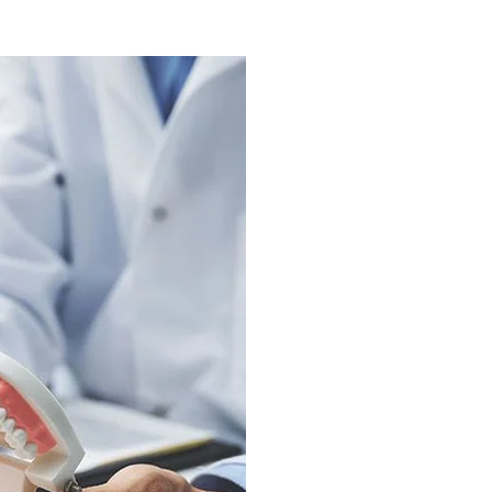
Une expertise 
À notre clinique, plusie
médical se côtoient, vo
compétences et de conna
pouvons vous conseiller 
plans de traitements sel
votre budget. De plus, 
personnalisées, votre nou
d'une dentition naturell