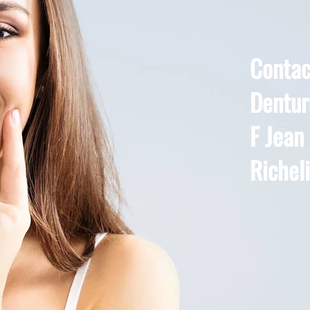
Contac
Dentur
F Jean 
Richel