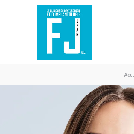
Franço
Dent
Franci
Dent
Accu