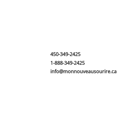
Clinique de Denturologie et d'Implantolo
Dr. Maher Kamaneh, chirurgien dentist
248-250 boulevard Saint-Luc,
Saint-Jean-sur-Richelieu, QC J2W1C3
450-349-2425
1-888-349-2425
info@monnouveausourire.ca
Langues parlées
Français
Anglais