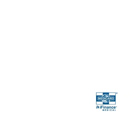
gie F Jean d.d.
Lundi – Jeudi 09h00 –
Vendredi 09h00 – 12
e
Samedi Fermé
Dimanche Fermé
Modes de paie