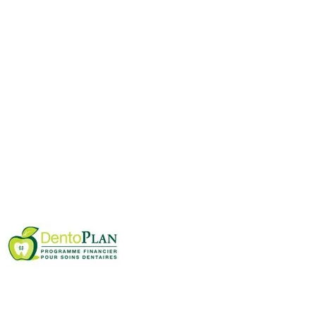
 18h00
h00
ment