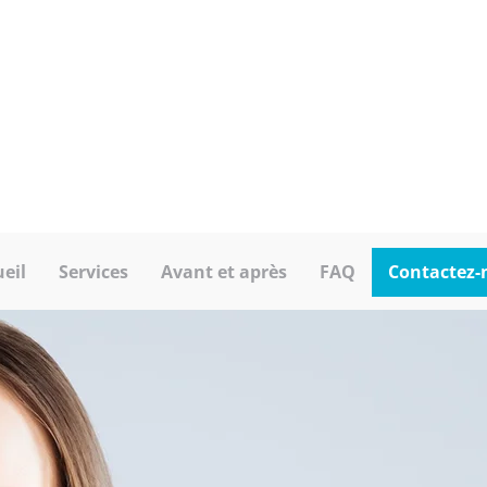
Dr Maher Kamaneh
is Jean, d.d.
Chirurgien dentiste
urologiste
Dr Jasmin Rouleau Gagnon
s Jean, d.d.
Chirurgien dentiste
urologiste
Dr Éric St-Germain
Chirurgien buccal et maxillo-facial
eil
Services
Avant et après
FAQ
Contactez-